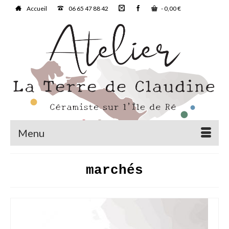
Accueil
06 65 47 88 42
-
0,00
€
Menu
marchés