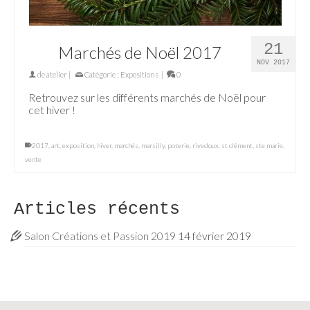
21
Marchés de Noël 2017
NOV 2017
de
atelier
|
Catégorie :
Expositions
|
0
Retrouvez sur les différents marchés de Noël pour
cet hiver !
2017
,
art
,
exposition
,
hiver
,
marchés
,
marsilly
,
poterie
,
rivedoux
,
st clément
,
ste marie
,
vente
Articles récents
Salon Créations et Passion 2019
14 février 2019