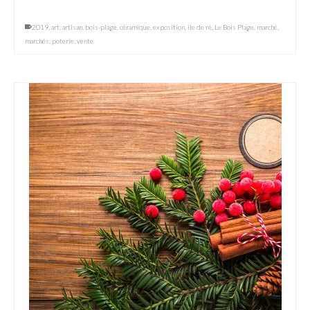
2019
,
art
,
artisan
,
bois-plage
,
céramique
,
exposition
,
ile de ré
,
Le Bois Plage
,
marché
,
marchés
,
poterie
,
vente