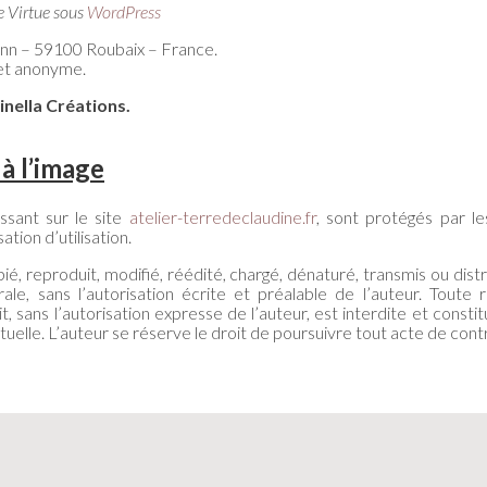
 Virtue sous
WordPress
nn – 59100 Roubaix – France.
e et anonyme.
inella Créations
.
à l’image
ssant sur le site
atelier-terredeclaudine.fr
, sont protégés par les
ation d’utilisation.
ié, reproduit, modifié, réédité, chargé, dénaturé, transmis ou dis
ale, sans l’autorisation écrite et préalable de l’auteur. Toute
 sans l’autorisation expresse de l’auteur, est interdite et consti
tuelle. L’auteur se réserve le droit de poursuivre tout acte de cont