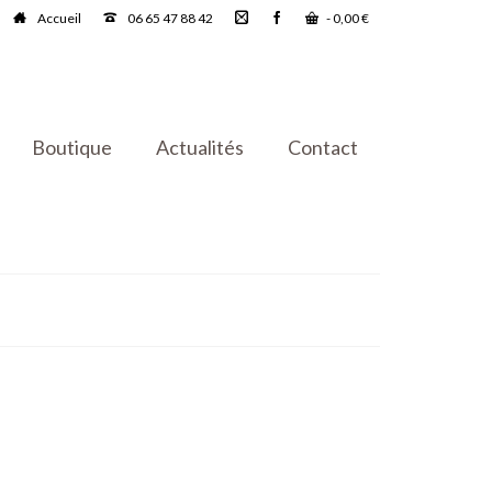
Accueil
06 65 47 88 42
-
0,00
€
Boutique
Actualités
Contact