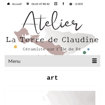
Accueil
06 65 47 88 42
-
0,00
€
Menu
art