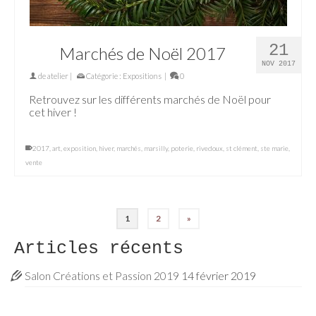
21
Marchés de Noël 2017
NOV 2017
de
atelier
|
Catégorie :
Expositions
|
0
Retrouvez sur les différents marchés de Noël pour
cet hiver !
2017
,
art
,
exposition
,
hiver
,
marchés
,
marsilly
,
poterie
,
rivedoux
,
st clément
,
ste marie
,
vente
1
2
»
Articles récents
Salon Créations et Passion 2019
14 février 2019