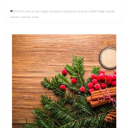
2019
,
art
,
artisan
,
bois-plage
,
céramique
,
exposition
,
ile de ré
,
Le Bois Plage
,
marché
,
marchés
,
poterie
,
vente