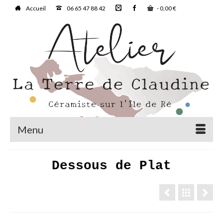
Accueil
06 65 47 88 42
-
0,00
€
Menu
Dessous de Plat