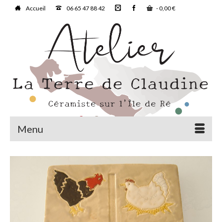
Accueil
06 65 47 88 42
-
0,00
€
Menu