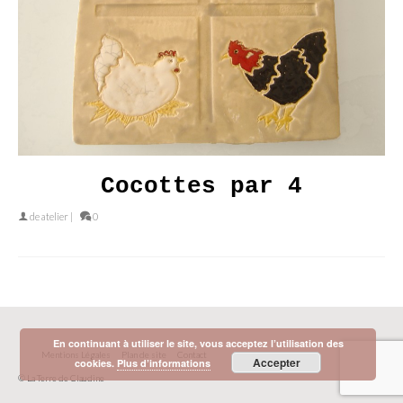
Cocottes par 4
de
atelier
|
0
En continuant à utiliser le site, vous acceptez l’utilisation des
Mentions Légales
Plan de site
Contact
Accepter
cookies.
Plus d’informations
© La Terre de Claudine