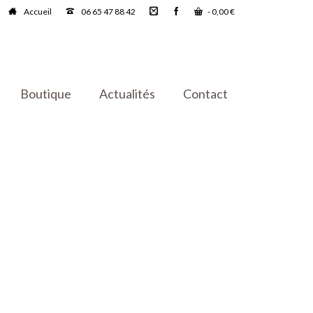
Accueil
06 65 47 88 42
-
0,00
€
Boutique
Actualités
Contact