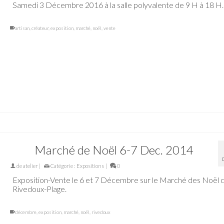
Samedi 3 Décembre 2016 à la salle polyvalente de 9 H à 18 H.
artisan
,
créateur
,
exposition
,
marché
,
noël
,
vente
Marché de Noël 6-7 Dec. 2014
de
atelier
|
Catégorie :
Expositions
|
0
Exposition-Vente le 6 et 7 Décembre sur le Marché des Noël 
Rivedoux-Plage.
décembre
,
exposition
,
marché
,
noël
,
rivedoux