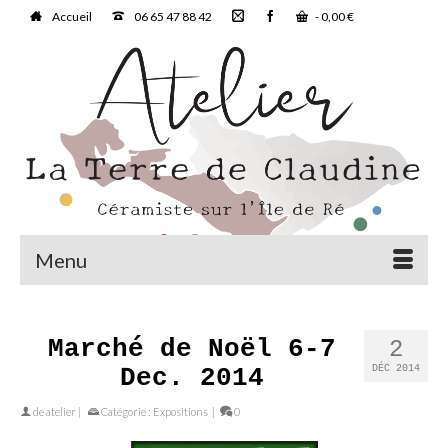
Accueil
06 65 47 88 42
-
0,00
€
Menu
Marché de Noël 6-7
2
Dec. 2014
DÉC 2014
de
atelier
|
Catégorie :
Expositions
|
0