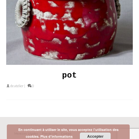
pot
de
atelier
|
0
En continuant à utiliser le site, vous acceptez l’utilisation des
Mentions Légales
Plan de site
Contact
Accepter
cookies.
Plus d’informations