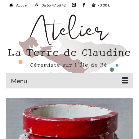
Accueil
06 65 47 88 42
-
0,00
€
Menu