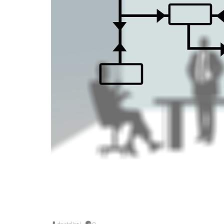
de
atelier
|
0