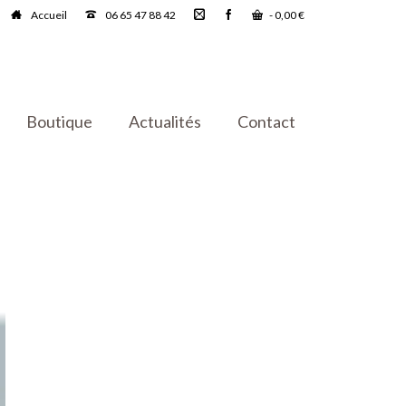
Accueil
06 65 47 88 42
-
0,00
€
Boutique
Actualités
Contact