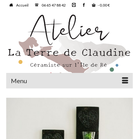
Accueil
06 65 47 88 42
-
0,00
€
Menu