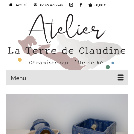
Accueil
06 65 47 88 42
-
0,00
€
Menu