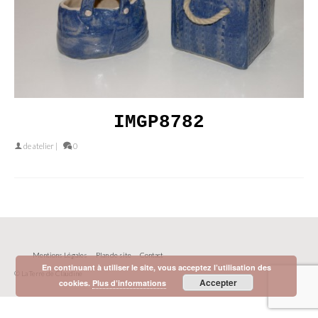
IMGP8782
de
atelier
|
0
Mentions Légales
Plan de site
Contact
En continuant à utiliser le site, vous acceptez l’utilisation des
© La Terre de Claudine
Accepter
cookies.
Plus d’informations