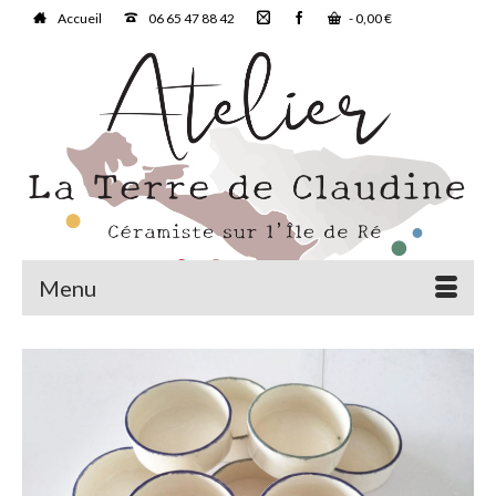
Accueil
06 65 47 88 42
-
0,00
€
Menu