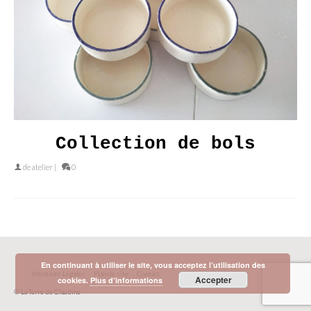
Collection de bols
de
atelier
|
0
En continuant à utiliser le site, vous acceptez l’utilisation des
Mentions Légales
Plan de site
Contact
Accepter
cookies.
Plus d’informations
© La Terre de Claudine