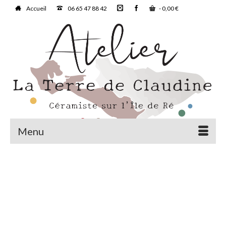
Accueil
06 65 47 88 42
-
0,00
€
Menu