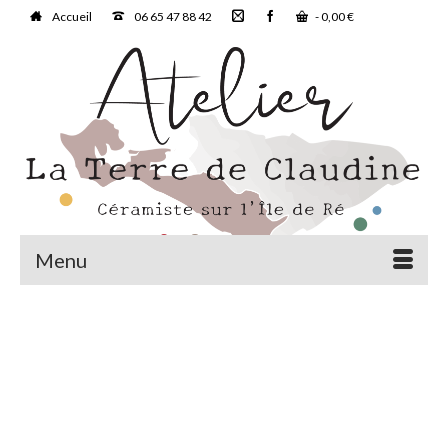
Accueil
06 65 47 88 42
-
0,00
€
Menu