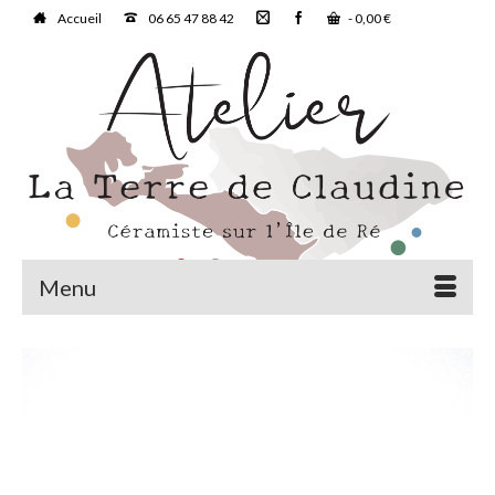
Accueil
06 65 47 88 42
-
0,00
€
Menu