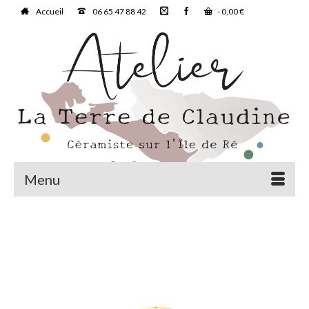
Accueil
06 65 47 88 42
-
0,00
€
Menu