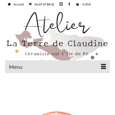
Accueil
06 65 47 88 42
-
0,00
€
Menu