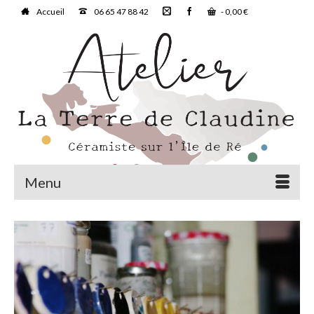
Accueil
06 65 47 88 42
-
0,00
€
Menu