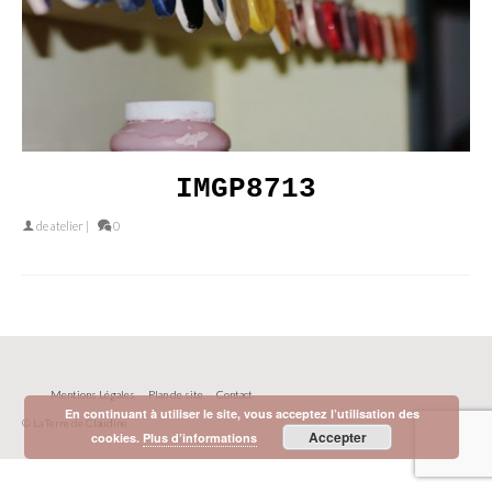
IMGP8713
de
atelier
|
0
Mentions Légales
Plan de site
Contact
En continuant à utiliser le site, vous acceptez l’utilisation des
© La Terre de Claudine
Accepter
cookies.
Plus d’informations