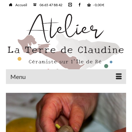
Accueil
06 65 47 88 42
-
0,00
€
Menu