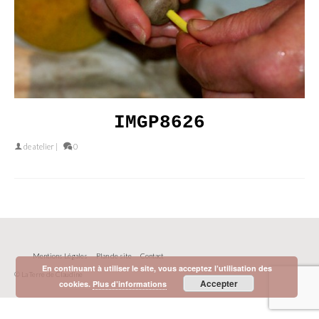
IMGP8626
de
atelier
|
0
Mentions Légales
Plan de site
Contact
En continuant à utiliser le site, vous acceptez l’utilisation des
© La Terre de Claudine
Accepter
cookies.
Plus d’informations