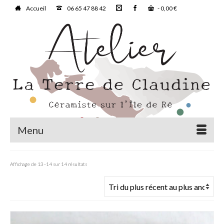
Accueil
06 65 47 88 42
-
0,00
€
Menu
Trié
Affichage de 13–14 sur 14 résultats
du
plus
récent
au
plus
ancien