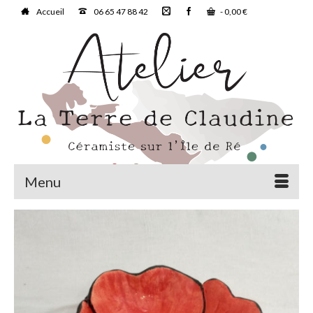
Accueil
06 65 47 88 42
-
0,00
€
Menu