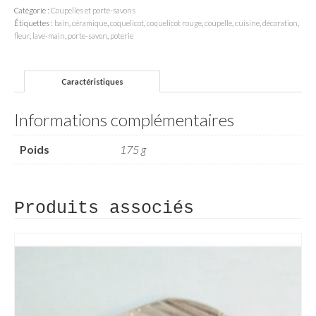
Catégorie :
Coupelles et porte-savons
Étiquettes :
bain
,
céramique
,
coquelicot
,
coquelicot rouge
,
coupelle
,
cuisine
,
décoration
,
fleur
,
lave-main
,
porte-savon
,
poterie
Caractéristiques
Informations complémentaires
Poids
175 g
Produits associés