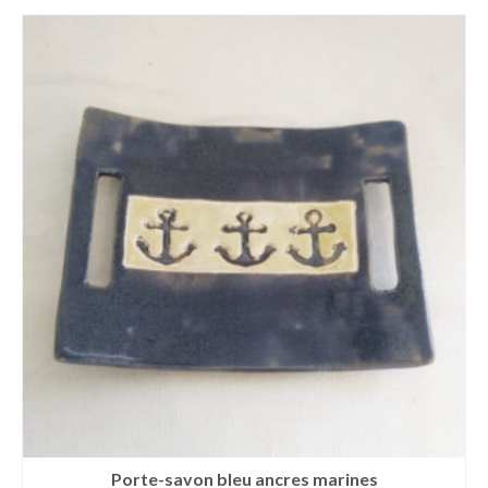
plus
ancien
Porte-savon bleu ancres marines