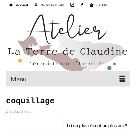
Accueil
06 65 47 88 42
-
0,00
€
Menu
coquillage
Trié
2 résultats affichés
du
plus
récent
au