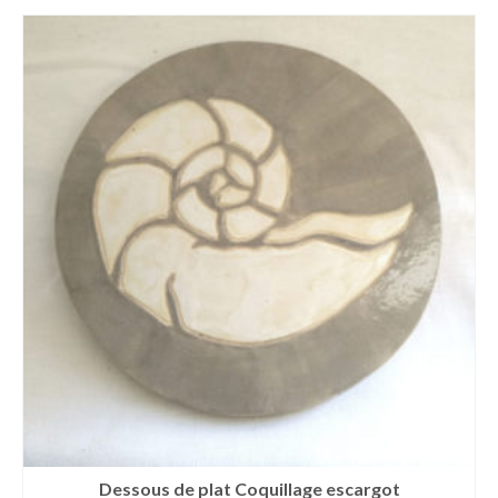
plus
ancien
Dessous de plat Coquillage escargot