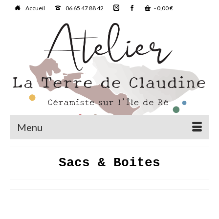
Accueil
06 65 47 88 42
-
0,00
€
Menu
Sacs & Boites