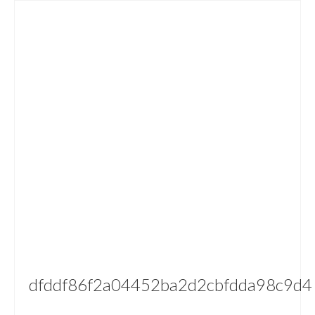
dfddf86f2a04452ba2d2cbfdda98c9d4