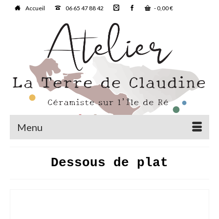
Accueil
06 65 47 88 42
-
0,00
€
Menu
Dessous de plat