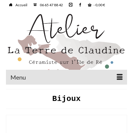
Accueil
06 65 47 88 42
-
0,00
€
Menu
Bijoux